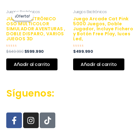
El
El
Juegos Electrónicos
Juegos Electrónicos
precio
precio
¡Oferta!
¡Oferta!
original
actual
JUEGO ELECTRÓNICO
Juego Arcade Cat Pink
era:
es:
OSO MULTICOLOR
5000 Juegos, Doble
$649.990.
$599.990.
SIMULADOR AVENTURAS ,
Jugador, Incluye Fichero
DOBLE DISPARO, VARIOS
y Botón Free Play, luces
JUEGOS 3D
Led,
$
649.990
$
599.990
$
499.990
Valorado
Valorado
con
con
0
0
de
de
Añadir al carrito
Añadir al carrito
5
5
Síguenos:
F
I
T
a
n
i
c
s
k
e
t
t