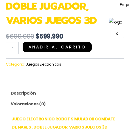
DOBLE JUGADOR,
Empr
VARIOS JUEGOS 3D
X
El
El
$
699.990
$
599.990
precio
precio
JUEGO
AÑADIR AL CARRITO
original
actual
ELECTRÓNICO
era:
es:
ROBOT
Categoría:
Juegos Electrónicos
$699.990.
$599.990.
SIMULADOR
COMBATE
DE
Descripción
NAVES
,
Valoraciones (0)
DOBLE
JUGADOR,
JUEGO ELECTRÓNICO ROBOT SIMULADOR COMBATE
VARIOS
DE NAVES , DOBLE JUGADOR, VARIOS JUEGOS 3D