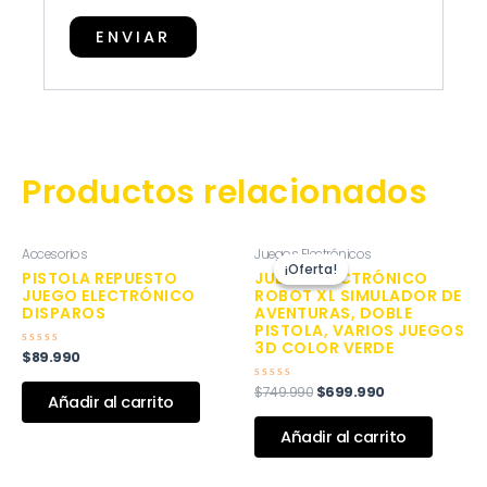
Productos relacionados
El
El
Accesorios
Juegos Electrónicos
precio
precio
¡Oferta!
¡Oferta!
original
actual
PISTOLA REPUESTO
JUEGO ELECTRÓNICO
era:
es:
JUEGO ELECTRÓNICO
ROBOT XL SIMULADOR DE
$749.990.
$699.990.
DISPAROS
AVENTURAS, DOBLE
PISTOLA, VARIOS JUEGOS
3D COLOR VERDE
$
89.990
Valorado
con
0
$
749.990
$
699.990
Valorado
de
Añadir al carrito
con
5
0
de
Añadir al carrito
5