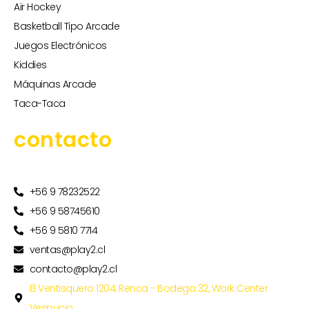
Air Hockey
Basketball Tipo Arcade
Juegos Electrónicos
Kiddies
Máquinas Arcade
Taca-Taca
contacto
+56 9 78232522
+56 9 58745610
+56 9 5810 7714
ventas@play2.cl
contacto@play2.cl
El Ventisquero 1204, Renca - Bodega 32, Work Center
Vespucio