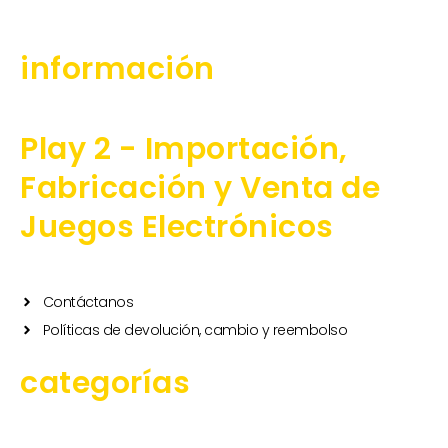
b
a
o
o
g
k
información
o
r
k
a
-
m
Play 2 - Importación,
f
Fabricación y Venta de
Juegos Electrónicos
Contáctanos
Políticas de devolución, cambio y reembolso
categorías