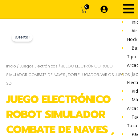
Ir
CARRITO
0
al
contenido
Ini
Air
¡Oferta!
Hock
Ba
Tipo
Arca
Inicio
/
Juegos Electrónicos
/ JUEGO ELECTRÓNICO ROBOT
Ju
SIMULADOR COMBATE DE NAVES , DOBLE JUGADOR, VARIOS JUEGOS
Elect
3D
Kid
JUEGO ELECTRÓNICO
Má
Arca
ROBOT SIMULADOR
Ta
COMBATE DE NAVES ,
Taca
Pa