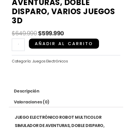
AVENTURAS, DOBLE
DISPARO, VARIOS JUEGOS
3D
El
El
$
649.990
$
599.990
precio
precio
JUEGO
AÑADIR AL CARRITO
original
actual
ELECTRÓNICO
era:
es:
ROBOT
Categoría:
Juegos Electrónicos
$649.990.
$599.990.
MULTICOLOR
SIMULADOR
DE
Descripción
AVENTURAS,
DOBLE
Valoraciones (0)
DISPARO,
VARIOS
JUEGO ELECTRÓNICO ROBOT MULTICOLOR
JUEGOS
SIMULADOR DE AVENTURAS, DOBLE DISPARO,