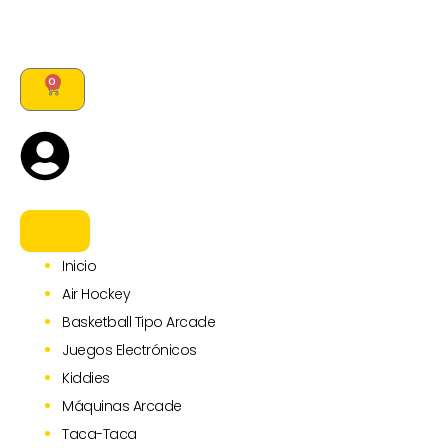
Ir
al
contenido
0
CARRITO
Inicio
Air Hockey
Basketball Tipo Arcade
Juegos Electrónicos
Kiddies
Máquinas Arcade
Taca-Taca