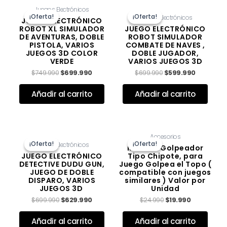
El
El
El
El
Juegos Electrónicos
precio
precio
precio
precio
¡Oferta!
¡Oferta!
¡Oferta!
¡Oferta!
Juegos Electrónicos
original
actual
original
actual
JUEGO ELECTRÓNICO
era:
es:
era:
es:
ROBOT XL SIMULADOR
JUEGO ELECTRÓNICO
$749.990.
$699.990.
$699.990.
$599.990
DE AVENTURAS, DOBLE
ROBOT SIMULADOR
PISTOLA, VARIOS
COMBATE DE NAVES ,
JUEGOS 3D COLOR
DOBLE JUGADOR,
VERDE
VARIOS JUEGOS 3D
$
749.990
$
699.990
$
699.990
$
599.990
Valorado con
de 5
Valorado con
de 5
Añadir al carrito
Añadir al carrito
El
El
El
El
Accesorios
precio
precio
precio
precio
¡Oferta!
¡Oferta!
¡Oferta!
¡Oferta!
Juegos Electrónicos
original
actual
original
actual
Martillo Golpeador
era:
es:
era:
es:
JUEGO ELECTRÓNICO
Tipo Chipote, para
$699.990.
$629.990.
$24.990.
$19.990.
DETECTIVE DUDU GUN,
Juego Golpea el Topo (
JUEGO DE DOBLE
compatible con juegos
DISPARO, VARIOS
similares ) Valor por
JUEGOS 3D
Unidad
$
699.990
$
629.990
$
24.990
$
19.990
Valorado con
de 5
Valorado con
de 5
Añadir al carrito
Añadir al carrito