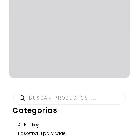
Búsqueda
de
Categorías
productos
Air Hockey
Basketball Tipo Arcade