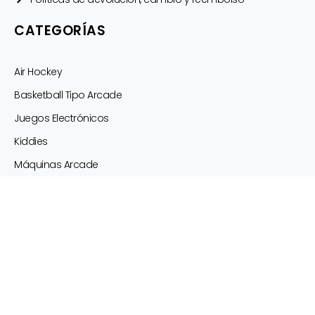
CATEGORÍAS
Air Hockey
Basketball Tipo Arcade
Juegos Electrónicos
Kiddies
Máquinas Arcade
Taca-Taca
CONTACTO
+56 9 78232522
+56 9 58745610
+56 9 5810 7714