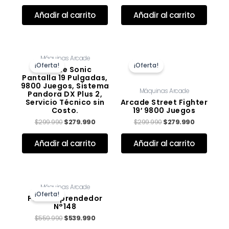
Añadir al carrito
Añadir al carrito
El
El
El
El
Máquinas Arcade
precio
precio
precio
precio
¡Oferta!
¡Oferta!
original
actual
original
actual
Arcade Sonic
era:
es:
era:
es:
Pantalla 19 Pulgadas,
$299.990.
$279.990.
$299.990.
$279.990.
9800 Juegos, Sistema
Máquinas Arcade
Pandora DX Plus 2,
Servicio Técnico sin
Arcade Street Fighter
Costo.
19′ 9800 Juegos
$
299.990
$
279.990
$
299.990
$
279.990
Valorado con
de 5
Valorado con
de 5
Añadir al carrito
Añadir al carrito
El
El
Máquinas Arcade
precio
precio
¡Oferta!
original
actual
Pack Emprendedor
era:
es:
N°148
$559.990.
$539.990.
$
559.990
$
539.990
Valorado con
de 5