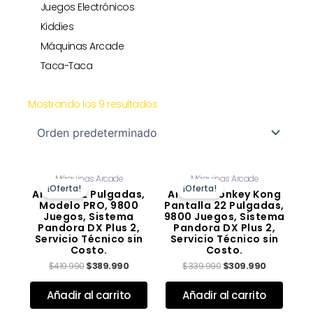
Juegos Electrónicos
Kiddies
Máquinas Arcade
Taca-Taca
Mostrando los 9 resultados
El
El
El
El
Máquinas Arcade
Máquinas Arcade
precio
precio
precio
precio
¡Oferta!
¡Oferta!
original
actual
original
actual
Arcade 32 Pulgadas,
Arcade Donkey Kong
era:
es:
era:
es:
Modelo PRO, 9800
Pantalla 22 Pulgadas,
$419.990.
$389.990.
$339.990.
$309.990.
Juegos, Sistema
9800 Juegos, Sistema
Pandora DX Plus 2,
Pandora DX Plus 2,
Servicio Técnico sin
Servicio Técnico sin
Costo.
Costo.
$
419.990
$
389.990
$
339.990
$
309.990
Valorado con
de 5
Valorado con
de 5
Añadir al carrito
Añadir al carrito