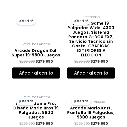
El
El
El
El
Accesorios
precio
precio
precio
precio
¡Oferta!
¡Oferta!
original
actual
original
actual
Arcade Game 19
era:
es:
era:
es:
Pulgadas Wide, 4300
$299.990.
$279.990.
$299.990.
$279.990.
Juegos, Sistema
Pandora G-BOX EX2,
Servicio Técnico sin
Máquinas Arcade
Costo. GRÁFICAS
Arcade Dragon Ball
EXTERIORES A
Super 19′ 9800 Juegos
ELECCIÓN
$
299.990
$
279.990
$
299.990
$
279.990
Valorado con
de 5
Valorado con
de 5
Añadir al carrito
Añadir al carrito
El
El
El
El
Máquinas Arcade
precio
precio
precio
precio
¡Oferta!
¡Oferta!
Máquinas Arcade
original
actual
original
actual
Arcade Game Pro,
era:
es:
era:
es:
Diseño Mario Bros 19
Arcade Mario Kart,
$299.990.
$279.990.
$299.990.
$279.990.
Pulgadas, 9800
Pantalla 19 Pulgadas,
Juegos
9800 Juegos
$
299.990
$
279.990
$
299.990
$
279.990
Valorado con
de 5
Valorado con
de 5