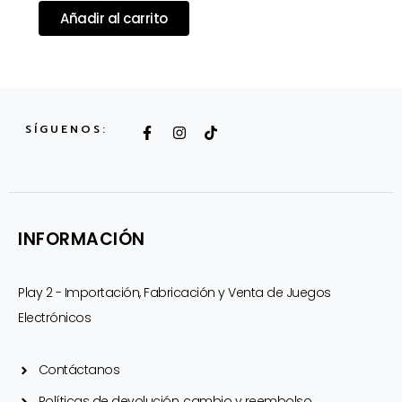
Añadir al carrito
F
I
T
SÍGUENOS:
a
n
i
c
s
k
e
t
t
b
a
o
o
g
k
o
r
k
a
INFORMACIÓN
-
m
f
Play 2 - Importación, Fabricación y Venta de Juegos
Electrónicos
Contáctanos
Políticas de devolución, cambio y reembolso