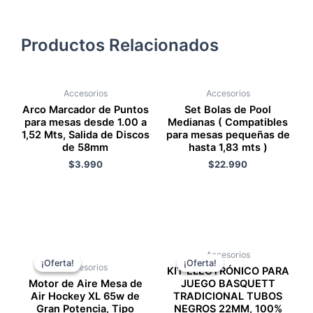
Productos Relacionados
Accesorios
Accesorios
Arco Marcador de Puntos
Set Bolas de Pool
para mesas desde 1.00 a
Medianas ( Compatibles
1,52 Mts, Salida de Discos
para mesas pequeñas de
de 58mm
hasta 1,83 mts )
Valorado con
de 5
$
3.990
Valorado con
de 5
$
22.990
Añadir al carrito
Añadir al carrito
El
El
El
El
Accesorios
precio
precio
precio
precio
¡Oferta!
¡Oferta!
¡Oferta!
¡Oferta!
Accesorios
original
actual
original
actual
KIT ELECTRÓNICO PARA
era:
es:
era:
es:
Motor de Aire Mesa de
JUEGO BASQUETT
$49.990.
$39.990.
$39.990.
$34.990.
Air Hockey XL 65w de
TRADICIONAL TUBOS
Gran Potencia, Tipo
NEGROS 22MM, 100%