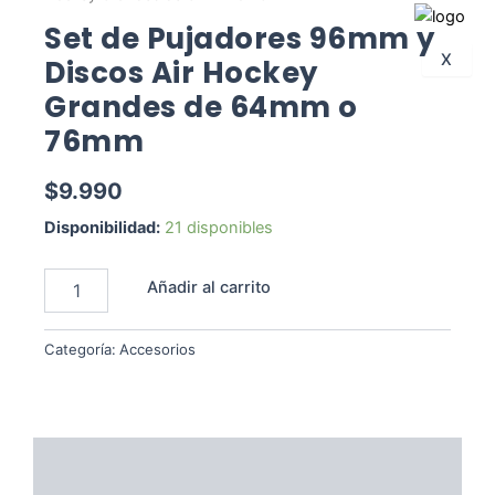
Set de Pujadores 96mm y
X
Discos Air Hockey
Grandes de 64mm o
76mm
$
9.990
Set
Disponibilidad:
21 disponibles
de
Pujadores
Añadir al carrito
96mm
y
Discos
Categoría:
Accesorios
Air
Hockey
Grandes
de
64mm
Descripción
o
76mm