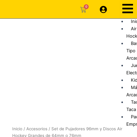
Ir
0
Carrito
al
contenido
Ini
Air
Hoc
Ba
Tipo
Arca
Ju
Elec
Ki
Má
Arca
Ta
Taca
Pa
Empr
Inicio
/
Accesorios
/ Set de Pujadores 96mm y Discos Air
Hockey Grandes de 64mm o 76mm