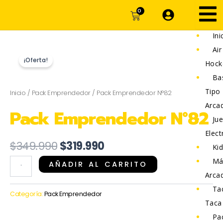
Ir
CARRITO
0
al
contenido
Ini
Air
¡Oferta!
Hock
Ba
Tipo
Inicio
/
Pack Emprendedor
/ Pack Emprendedor N°82
Arca
Pack Emprendedor N°82
Ju
Elect
El
El
$
349.990
$
319.990
Kid
precio
precio
Má
Pack
AÑADIR AL CARRITO
original
actual
Arca
Emprendedor
era:
es:
Ta
N°82
Categoría:
Pack Emprendedor
$349.990.
$319.990.
Taca
cantidad
Pa