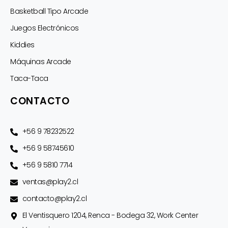
Basketball Tipo Arcade
Juegos Electrónicos
Kiddies
Máquinas Arcade
Taca-Taca
CONTACTO
+56 9 78232522
+56 9 58745610
+56 9 5810 7714
ventas@play2.cl
contacto@play2.cl
El Ventisquero 1204, Renca - Bodega 32, Work Center