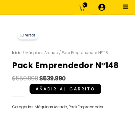
Ir
CARRITO
0
al
contenido
¡Oferta!
Inicio
/
Máquinas Arcade
/ Pack Emprendedor N°148
Pack Emprendedor N°148
El
El
$
559.990
$
539.990
precio
precio
Pack
AÑADIR AL CARRITO
original
actual
Emprendedor
era:
es:
N°148
Categorías:
Máquinas Arcade
,
Pack Emprendedor
$559.990.
$539.990.
cantidad