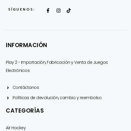
F
I
T
SÍGUENOS:
a
n
i
c
s
k
e
t
t
b
a
o
o
g
k
o
r
k
a
INFORMACIÓN
-
m
f
Play 2 - Importación, Fabricación y Venta de Juegos
Electrónicos
Contáctanos
Políticas de devolución, cambio y reembolso
CATEGORÍAS
Air Hockey