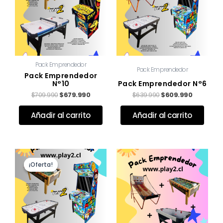
Pack Emprendedor
Pack Emprendedor
Pack Emprendedor
N°10
Pack Emprendedor N°6
$
709.990
$
679.990
$
639.990
$
609.990
Valorado con
de 5
Valorado con
de 5
Añadir al carrito
Añadir al carrito
El
El
precio
precio
¡Oferta!
¡Oferta!
original
actual
era:
es:
$669.990.
$639.990.