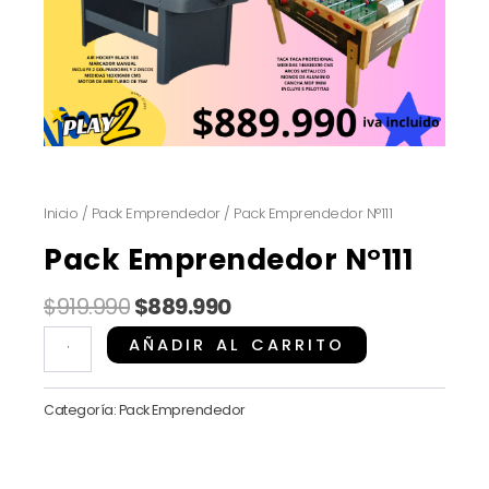
Inicio
/
Pack Emprendedor
/ Pack Emprendedor N°111
Pack Emprendedor N°111
El
El
$
919.990
$
889.990
precio
precio
Pack
AÑADIR AL CARRITO
original
actual
Emprendedor
era:
es:
N°111
Categoría:
Pack Emprendedor
$919.990.
$889.990.
cantidad