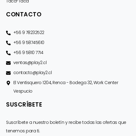
Taca-Taca
CONTACTO
+56 9 78232522
+56 9 58745610
+56 9 5810 7714
ventas@play2.cl
contacto@play2.cl
El Ventisquero 1204, Renca - Bodega 32, Work Center
Vespucio
SUSCRÍBETE
Suscríbete a nuestro boletín y recibe todas las ofertas que
tenemos para ti.