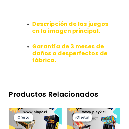
Descripción de los juegos
en la imagen principal.
Garantía de 3 meses de
daños o desperfectos de
fábrica.
Productos Relacionados
El
El
El
El
precio
precio
precio
precio
¡Oferta!
¡Oferta!
¡Oferta!
¡Oferta!
original
actual
original
actual
era:
es:
era:
es:
$709.990.
$679.990.
$639.990.
$609.990