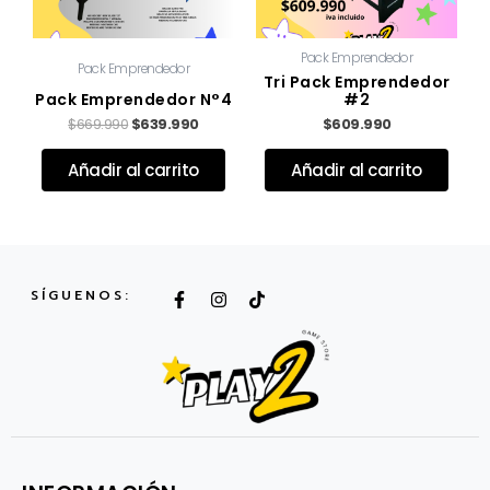
Pack Emprendedor
Pack Emprendedor
Tri Pack Emprendedor
Pack Emprendedor N°4
#2
$
669.990
$
639.990
$
609.990
Valorado con
de 5
Valorado con
de 5
Añadir al carrito
Añadir al carrito
F
I
T
SÍGUENOS:
a
n
i
c
s
k
e
t
t
b
a
o
o
g
k
o
r
k
a
-
m
f