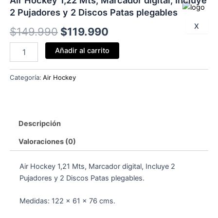
2 Pujadores y 2 Discos Patas plegables
X
El
El
$
149.990
$
119.990
precio
precio
Air
Añadir al carrito
Hockey
original
actual
1,22
Mts,
Categoría:
Air Hockey
era:
es:
Marcador
digital,
$149.990.
$119.990.
Incluye
2
Descripción
Pujadores
y
Valoraciones (0)
2
Discos
Patas
Air Hockey 1,21 Mts, Marcador digital, Incluye 2
plegables
Pujadores y 2 Discos Patas plegables.
cantidad
Medidas: 122 x 61 x 76 cms.