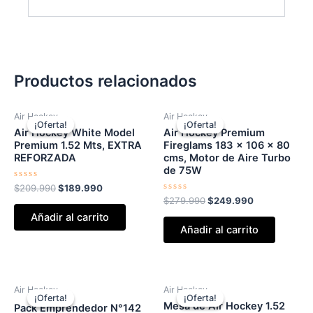
Productos relacionados
El
El
El
El
Air Hockey
Air Hockey
precio
precio
precio
precio
¡Oferta!
¡Oferta!
¡Oferta!
¡Oferta!
original
actual
original
actual
Air Hockey White Model
Air Hockey Premium
era:
es:
era:
es:
Premium 1.52 Mts, EXTRA
Fireglams 183 x 106 x 80
$209.990.
$189.990.
$279.990.
$249.990.
REFORZADA
cms, Motor de Aire Turbo
de 75W
Valorado
$
209.990
$
189.990
con
Valorado
$
279.990
$
249.990
0
con
de
Añadir al carrito
0
5
de
Añadir al carrito
5
El
El
El
El
Air Hockey
Air Hockey
precio
precio
precio
precio
¡Oferta!
¡Oferta!
¡Oferta!
¡Oferta!
original
actual
original
actual
Mesa de Air Hockey 1.52
Pack Emprendedor N°142