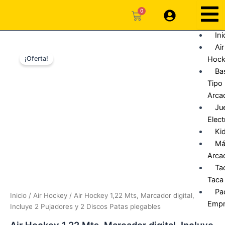
Ir
0
Carrito
al
contenido
Ini
Air
Hoc
¡Oferta!
Ba
Tipo
Arca
Ju
Elec
Ki
Má
Arca
Ta
Taca
Pa
Inicio
/
Air Hockey
/ Air Hockey 1,22 Mts, Marcador digital,
Empr
Incluye 2 Pujadores y 2 Discos Patas plegables
Air Hockey 1,22 Mts, Marcador digital, Incluye