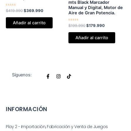
era:
es:
era:
es:
mts Black Marcador
$419.990.
$369.990.
$199.990.
$179.990.
Manual y Digital, Motor de
Valorado
$
419.990
$
369.990
Aire de Gran Potencia.
con
0
de
Añadir al carrito
5
Valorado
$
199.990
$
179.990
con
0
de
Añadir al carrito
5
F
I
T
Síguenos:
a
n
i
c
s
k
e
t
t
b
a
o
o
g
k
o
r
k
a
INFORMACIÓN
-
m
f
Play 2 - Importación, Fabricación y Venta de Juegos