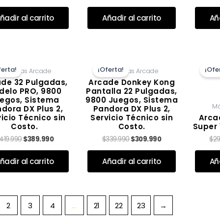
ñadir al carrito
Añadir al carrito
Aña
El
El
El
El
precio
precio
precio
precio
ferta!
¡Oferta!
¡Ofe
Máquinas Arcade
Máquinas Arcade
original
actual
original
actual
era:
es:
era:
es:
de 32 Pulgadas,
Arcade Donkey Kong
$419.990.
$389.990.
$339.990.
$309.990.
delo PRO, 9800
Pantalla 22 Pulgadas,
egos, Sistema
9800 Juegos, Sistema
Má
dora DX Plus 2,
Pandora DX Plus 2,
icio Técnico sin
Servicio Técnico sin
Arca
Costo.
Costo.
Super 
419.990
$
389.990
$
339.990
$
309.990
$
29
Valorado con
de 5
Valorado con
de 5
ñadir al carrito
Añadir al carrito
Aña
2
3
4
…
21
22
23
→