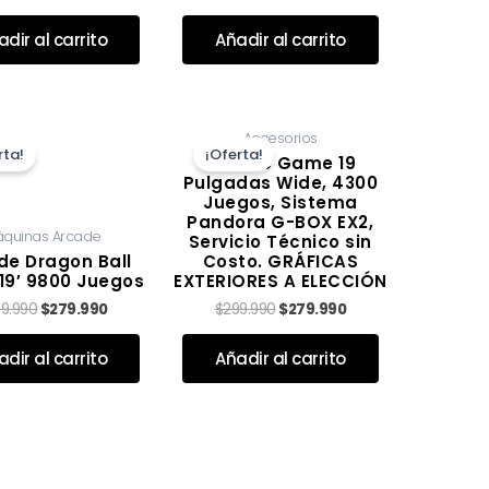
dir al carrito
Añadir al carrito
El
El
El
El
Accesorios
precio
precio
precio
precio
rta!
¡Oferta!
original
actual
original
actual
Arcade Game 19
era:
es:
era:
es:
Pulgadas Wide, 4300
$299.990.
$279.990.
$299.990.
$279.990.
Juegos, Sistema
Pandora G-BOX EX2,
quinas Arcade
Servicio Técnico sin
de Dragon Ball
Costo. GRÁFICAS
19′ 9800 Juegos
EXTERIORES A ELECCIÓN
9.990
$
279.990
$
299.990
$
279.990
Valorado con
de 5
dir al carrito
Añadir al carrito