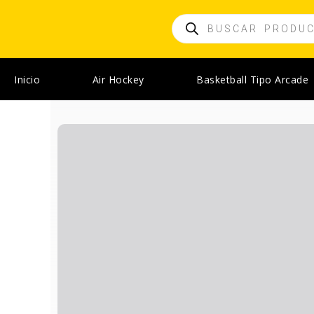
Ir
Búsqueda
al
de
contenido
productos
Inicio
Air Hockey
Basketball Tipo Arcade