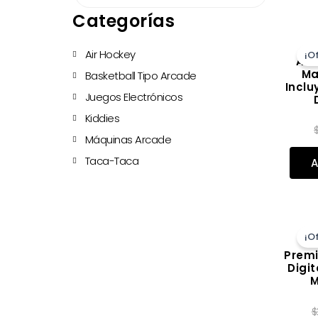
de
Categorías
productos
Air Hockey
¡O
Air
Ma
Basketball Tipo Arcade
Inclu
Juegos Electrónicos
Kiddies
Valorado con
de 5
Máquinas Arcade
Taca-Taca
A
¡O
A
Prem
Digit
M
$
Valorado con
de 5