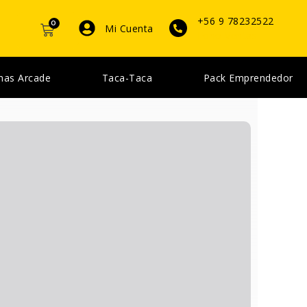
+56 9 78232522
0
CARRITO
Mi Cuenta
Fono Ventas
nas Arcade
Taca-Taca
Pack Emprendedor