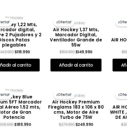
El
El
El
El
Air Hockey
precio
precio
precio
precio
ferta!
¡Oferta!
¡Ofe
Air Hockey
original
actual
original
actual
 Hockey 1,22 Mts,
era:
es:
era:
es:
rcador digital,
Air Hockey 1,37 Mts,
$149.990.
$119.990.
$169.990.
$149.990.
ye 2 Pujadores y 2
Marcador Digital,
Discos Patas
Ventilador Grande de
AIR H
plegables
55w
$
149.990
$
119.990
$
169.990
$
149.990
$
1
Valorado con
de 5
Valorado con
de 5
ñadir al carrito
Añadir al carrito
Aña
El
El
El
El
Air Hockey
precio
precio
precio
precio
ferta!
¡Oferta!
¡Ofe
Air Hockey
original
actual
original
actual
ir Hockey Blue
era:
es:
era:
es:
ium 5FT Marcador
Air Hockey Premium
$209.990.
$189.990.
$279.990.
$249.990.
al Aéreo 1.52 mts,
Fireglams 183 x 106 x 80
AIR H
otor de Gran
cms, Motor de Aire
WHITE 
Potencia
Turbo de 75W
DE A
209.990
$
189.990
$
279.990
$
249.990
$
2
Valorado con
de 5
Valorado con
de 5