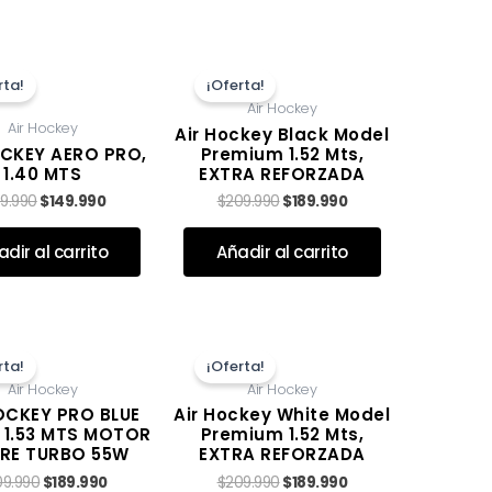
El
El
El
El
precio
precio
precio
precio
rta!
¡Oferta!
original
actual
original
actual
Air Hockey
era:
es:
era:
es:
Air Hockey
$169.990.
$149.990.
$209.990.
$189.990.
Air Hockey Black Model
OCKEY AERO PRO,
Premium 1.52 Mts,
1.40 MTS
EXTRA REFORZADA
69.990
$
149.990
$
209.990
$
189.990
Valorado con
de 5
dir al carrito
Añadir al carrito
El
El
El
El
precio
precio
precio
precio
rta!
¡Oferta!
original
actual
original
actual
Air Hockey
Air Hockey
era:
es:
era:
es:
$209.990.
$189.990.
$209.990.
$189.990.
OCKEY PRO BLUE
Air Hockey White Model
, 1.53 MTS MOTOR
Premium 1.52 Mts,
IRE TURBO 55W
EXTRA REFORZADA
09.990
$
189.990
$
209.990
$
189.990
Valorado con
de 5